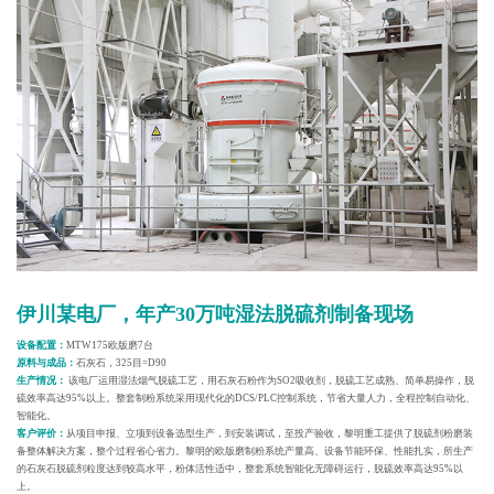
伊川某电厂，年产30万吨湿法脱硫剂制备现场
设备配置：
MTW175欧版磨7台
原料与成品：
石灰石，325目=D90
生产情况：
该电厂运用湿法烟气脱硫工艺，用石灰石粉作为SO2吸收剂，脱硫工艺成熟、简单易操作，脱
硫效率高达95%以上。整套制粉系统采用现代化的DCS/PLC控制系统，节省大量人力，全程控制自动化、
智能化。
客户评价：
从项目申报、立项到设备选型生产，到安装调试，至投产验收，黎明重工提供了脱硫剂粉磨装
备整体解决方案，整个过程省心省力。黎明的欧版磨制粉系统产量高、设备节能环保、性能扎实，所生产
的石灰石脱硫剂粒度达到较高水平，粉体活性适中，整套系统智能化无障碍运行，脱硫效率高达95%以
上。