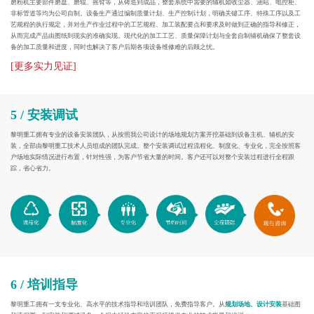
磨粉机主要部件磨盘、磨辊、摇臂等，从铸造到成品，整套系统中需要的辅机如收尘器、油站、电控柜、
非标管道等均为公司自制。设备生产通过编制质量计划、生产控制计划，明确关键工序、特殊工序以及工
艺规程的执行规定，并对生产作业过程中的工艺规程、加工装配要点和要求及时做到正确的指导和修正，
从而完成产品由图纸到现实的准确实现。现代化的加工工艺、质量保障计划与全套自制辅机确保了整套设
备的加工质量和进度，同时也解决了客户后期各项设备维修难的后顾之忧。
[更多实力见证]
5 / 安装调试
黎明重工拥有专业的设备安装团队，从按照我公司设计的场地规划方案开挖基础到设备主机、辅机的安
装，全部由黎明重工技术人员组成的团队完成。整个安装调试过程流程化、制度化、专业化，完全按照客
户场地实际情况进行布置，针对性强，为客户节省大量的时间。客户还可以对整个安装过程进行全程跟
踪，省心省力。
6 / 培训指导
黎明重工拥有一支专业化、高水平的技术指导和培训团队，免费指导客户。从
规划场地、设计安装
基础图