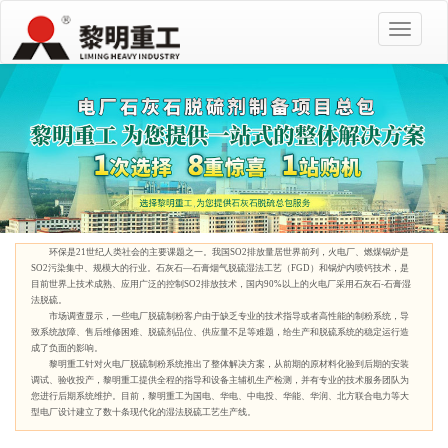
环保是21世纪人类社会的主要课题之一。我国SO2排放量居世界前列，火电厂、燃煤锅炉是
SO2污染集中、规模大的行业。石灰石—石膏烟气脱硫湿法工艺（FGD）和锅炉内喷钙技术，是
目前世界上技术成熟、应用广泛的控制SO2排放技术，国内90%以上的火电厂采用石灰石-石膏湿
法脱硫。
市场调查显示，一些电厂脱硫制粉客户由于缺乏专业的技术指导或者高性能的制粉系统，导
致系统故障、售后维修困难、脱硫剂品位、供应量不足等难题，给生产和脱硫系统的稳定运行造
成了负面的影响。
黎明重工针对火电厂脱硫制粉系统推出了整体解决方案，从前期的原材料化验到后期的安装
调试、验收投产，黎明重工提供全程的指导和设备主辅机生产检测，并有专业的技术服务团队为
您进行后期系统维护。目前，黎明重工为国电、华电、中电投、华能、华润、北方联合电力等大
型电厂设计建立了数十条现代化的湿法脱硫工艺生产线。