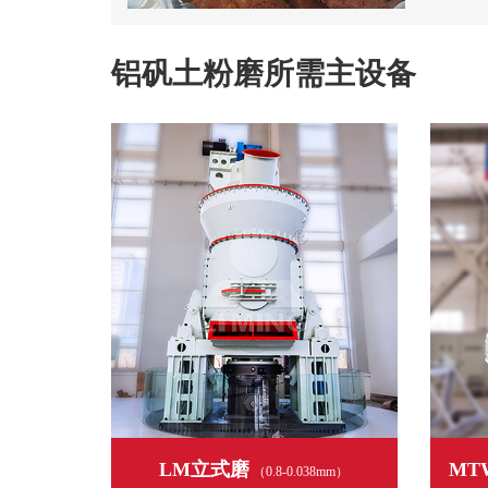
铝矾土粉磨所需主设备
LM立式磨
MT
（0.8-0.038mm）