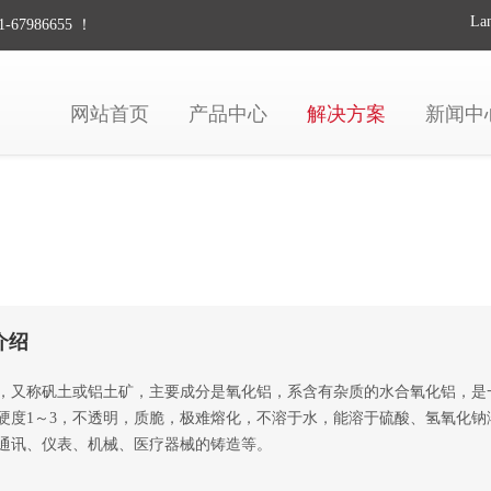
La
67986655 ！
网站首页
产品中心
解决方案
新闻中
介绍
，又称矾土或铝土矿，主要成分是氧化铝，系含有杂质的水合氧化铝，是
硬度1～3，不透明，质脆，极难熔化，不溶于水，能溶于硫酸、氢氧化
通讯、仪表、机械、医疗器械的铸造等。