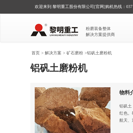
欢迎来到:黎明重工股份有限公司[官网]
购机热线：0371-
粉磨装备整体
解决方案提供商
首页
>
解决方案
>
矿石磨粉
>铝矾土磨粉机
铝矾土磨粉机
物料
铝矾土
红色。
航天、