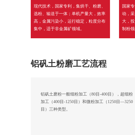
现代技术，国家专利，集烘干、粉磨、
国家专
选粉、输送于一体；单机产量大，效率
动，采
高，金属污染小，运行稳定，粒度分布
大，投
集中，适于非金属矿领域。
制粉领
铝矾土粉磨工艺流程
铝矾土磨粉一般细粉加工（80目-400目），超细粉
加工（400目-1250目）和微粉加工（1250目—3250
目）三种类型。