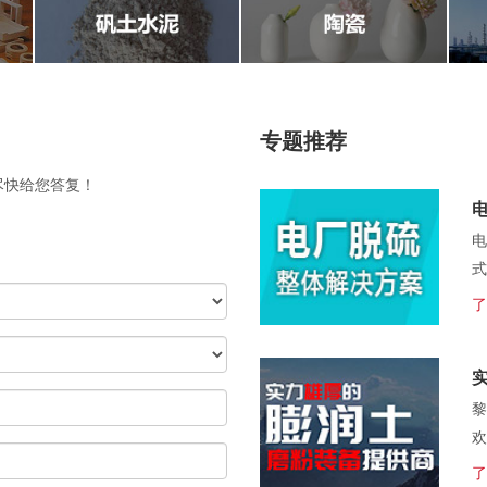
专题推荐
尽快给您答复！
电
式
了
黎
欢
了