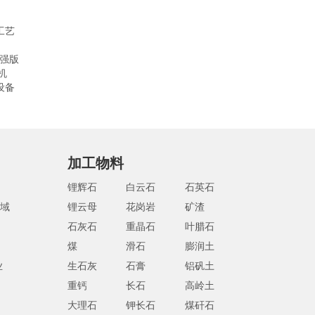
工艺
加强版
机
设备
加工物料
锂辉石
白云石
石英石
域
锂云母
花岗岩
矿渣
石灰石
重晶石
叶腊石
煤
滑石
膨润土
业
生石灰
石膏
铝矾土
重钙
长石
高岭土
大理石
钾长石
煤矸石