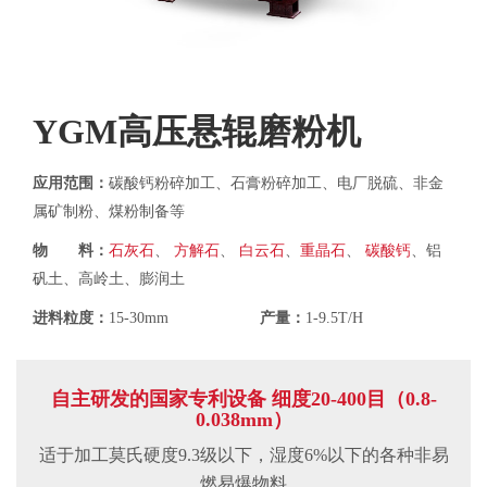
YGM高压悬辊磨粉机
应用范围：
碳酸钙粉碎加工、石膏粉碎加工、电厂脱硫、非金
属矿制粉、煤粉制备等
物 料：
石灰石
、
方解石
、
白云石
、
重晶石
、
碳酸钙
、铝
矾土、高岭土、膨润土
进料粒度：
15-30mm
产量：
1-9.5T/H
自主研发的国家专利设备 细度20-400目（0.8-
0.038mm）
适于加工莫氏硬度9.3级以下，湿度6%以下的各种非易
燃易爆物料