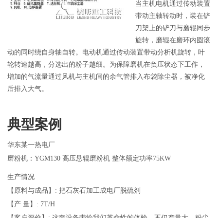
当主机电机通过传动装置
带动主轴转动时，装在铲
刀架上的铲刀与磨辊同步
旋转，磨辊在磨环内圆滚
动的同时绕自身轴自转。电动机通过传动装置带动分析机旋转，叶
轮转速越高，分选出的粉子越细。为保障磨机在负压状态下工作，
增加的气流量通过风机与主机间的余气管排入布袋除尘器，被净化
后排入大气。
典型案例
华东某一热电厂
磨粉机：YGM130 高压悬辊磨粉机 整体额定功率75KW
生产情况
【原料与成品】: 把石灰石加工成电厂脱硫剂
【产 量】: 7T/H
【客户评价】: 这套设备带给我们革命性的体验，不仅产量大、粉尘