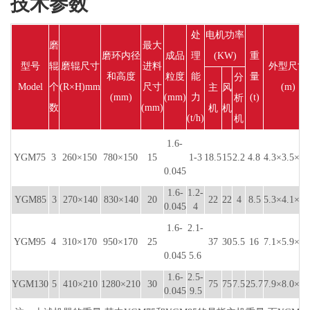
技术参数
处
电机功率
磨
最大
磨环内径
成品
理
(KW)
重
型号
辊
磨辊尺寸
进料
外型尺寸
和高度
粒度
能
量
分
Model
个
(R×H)mm
尺寸
(m)
主
风
(mm)
(mm)
力
(t)
析
数
(mm)
机
机
(t/h)
机
1.6-
YGM75
3
260×150
780×150
15
1-3
18.5
15
2.2
4.8
4.3×3.5×5.
0.045
1.6-
1.2-
YGM85
3
270×140
830×140
20
22
22
4
8.5
5.3×4.1×5.
0.045
4
1.6-
2.1-
YGM95
4
310×170
950×170
25
37
30
5.5
16
7.1×5.9×7.
0.045
5.6
1.6-
2.5-
YGM130
5
410×210
1280×210
30
75
75
7.5
25.7
7.9×8.0×9.
0.045
9.5