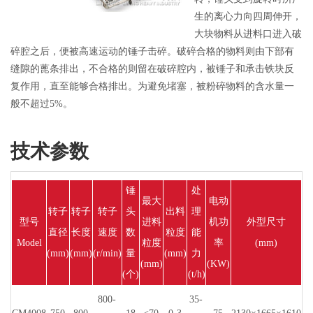
生的离心力向四周伸开，
大块物料从进料口进入破
碎腔之后，便被高速运动的锤子击碎。破碎合格的物料则由下部有
缝隙的蓖条排出，不合格的则留在破碎腔内，被锤子和承击铁块反
复作用，直至能够合格排出。为避免堵塞，被粉碎物料的含水量一
般不超过5%。
技术参数
锤
处
最大
电动
转子
转子
转子
头
出料
理
型号
进料
机功
外型尺寸
直径
长度
速度
数
粒度
能
Model
粒度
率
(mm)
(mm)
(mm)
(r/min)
量
(mm)
力
(mm)
(KW)
(个)
(t/h)
800-
35-