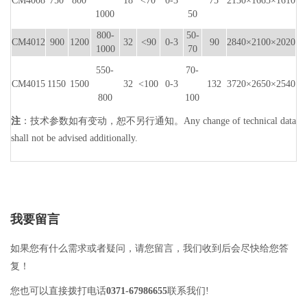
CM4008
750
800
18
<70
0-3
75
2130×1665×1610
1000
50
800-
50-
CM4012
900
1200
32
<90
0-3
90
2840×2100×2020
1000
70
550-
70-
CM4015
1150
1500
32
<100
0-3
132
3720×2650×2540
800
100
注
：技术参数如有变动，恕不另行通知。Any change of technical data
shall not be advised additionally.
我要留言
如果您有什么需求或者疑问，请您留言，我们收到后会尽快给您答
复！
您也可以直接拨打电话
0371-67986655
联系我们!