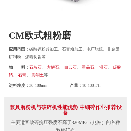
CM欧式粗粉磨
应用范围：
碳酸钙粉碎加工、石膏粉加工、电厂脱硫、非金属
矿制粉、煤粉制备等
物 料：
石灰石
、
方解石
、
白云石
、
重晶石
、
滑石
、
碳酸
钙
、
石膏
、
膨润土
等
进料粒度：
30-100mm
产量：
10-100T/H
兼具磨粉机与破碎机性能优势 中细碎作业推荐设
备
主要适宜破碎抗压强度不高于320MPa（兆帕）的各种
软硬矿石