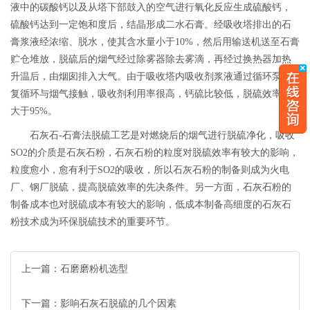
液中的碳酸钙以及从塔下部鼓入的空气进行氧化反应生成硫酸钙，
硫酸钙达到一定饱和度后，结晶形成二水石膏。经吸收塔排出的石
膏浆液经浓缩、脱水，使其含水量小于10%，然后用输送机送至石膏
贮仓堆放，脱硫后的烟气经过除雾器除去雾滴，再经过换热器加热
升温后，由烟囱排入大气。由于吸收塔内吸收剂浆液通过循环泵反
复循环与烟气接触，吸收剂利用率很高，钙硫比较低，脱硫效率可
大于95%。
石灰石-石膏法脱硫工艺是对燃烧后的烟气进行脱硫净化，吸收
SO2的介质是石灰石粉，石灰石粉的粒度对脱硫效率有较大的影响，
粒度愈小，愈有利于SO2的吸收，所以石灰石粉的制备则成为火电
厂、钢厂脱硫，提高脱硫效率的先决条件。另一方面，石灰石粉的
制备成本也对脱硫成本有较大的影响，低成本制备高细度的石灰石
粉技术成为环保脱硫技术的重要环节。
上一篇：
石磨磨粉机选型
下一篇：
影响石灰石脱硫的几个因素