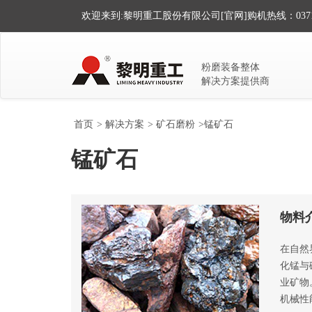
欢迎来到:黎明重工股份有限公司[官网]
购机热线：0371-
粉磨装备整体
解决方案提供商
首页
>
解决方案
>
矿石磨粉
>锰矿石
锰矿石
物料
在自然
化锰与
业矿物
机械性