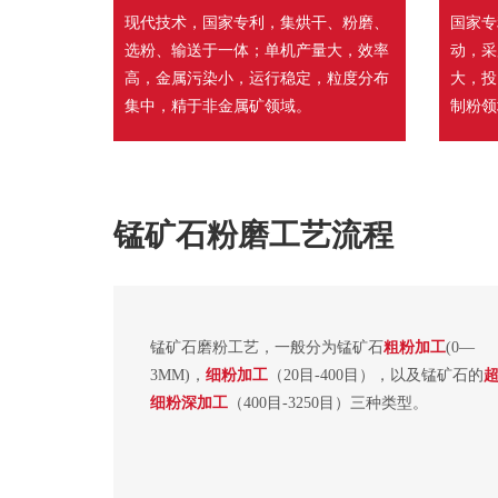
现代技术，国家专利，集烘干、粉磨、
国家专
选粉、输送于一体；单机产量大，效率
动，采
高，金属污染小，运行稳定，粒度分布
大，投
集中，精于非金属矿领域。
制粉领
锰矿石粉磨工艺流程
锰矿石磨粉工艺，一般分为锰矿石
粗粉加工
(0—
3MM)，
细粉加工
（20目-400目），以及锰矿石的
细粉深加工
（400目-3250目）三种类型。