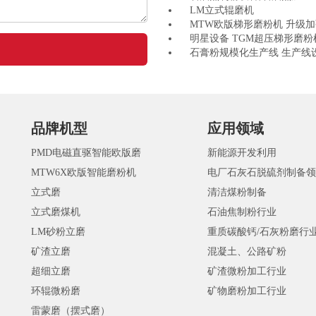
LM立式辊磨机
MTW欧版梯形磨粉机 升级
明星设备 TGM超压梯形磨粉
石膏粉规模化生产线 生产线
品牌机型
应用领域
PMD电磁直驱智能欧版磨
新能源开发利用
MTW6X欧版智能磨粉机
电厂石灰石脱硫剂制备领
立式磨
清洁煤粉制备
立式磨煤机
石油焦制粉行业
LM砂粉立磨
重质碳酸钙/石灰粉磨行
矿渣立磨
混凝土、公路矿粉
超细立磨
矿渣微粉加工行业
环辊微粉磨
矿物磨粉加工行业
雷蒙磨（摆式磨）