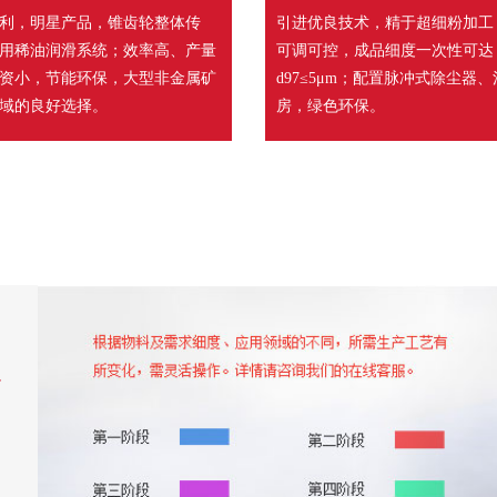
利，明星产品，锥齿轮整体传
引进优良技术，精于超细粉加工
用稀油润滑系统；效率高、产量
可调可控，成品细度一次性可达
资小，节能环保，大型非金属矿
d97≤5μm；配置脉冲式除尘器
域的良好选择。
房，绿色环保。
超