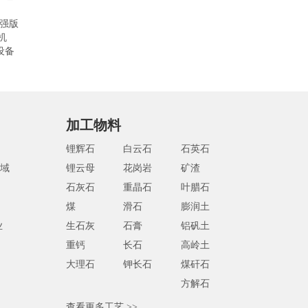
加强版
机
设备
加工物料
锂辉石
白云石
石英石
域
锂云母
花岗岩
矿渣
石灰石
重晶石
叶腊石
煤
滑石
膨润土
业
生石灰
石膏
铝矾土
重钙
长石
高岭土
大理石
钾长石
煤矸石
方解石
查看更多工艺 >>