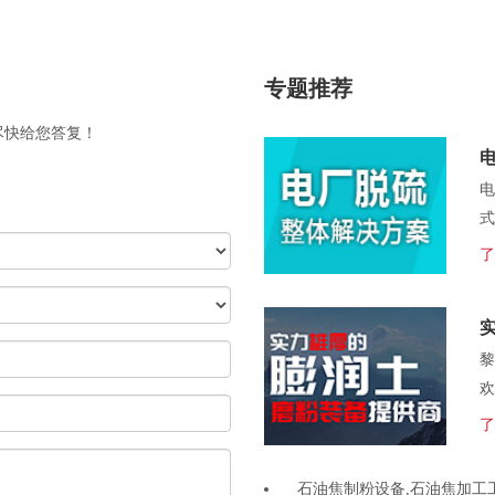
专题推荐
尽快给您答复！
电
式
了
黎
欢
了
石油焦制粉设备,石油焦加工